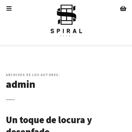
S
a
l
t
a
r
a
l
c
o
n
ARCHIVOS DE LOS AUTORES:
admin
t
e
n
i
d
o
Un toque de locura y