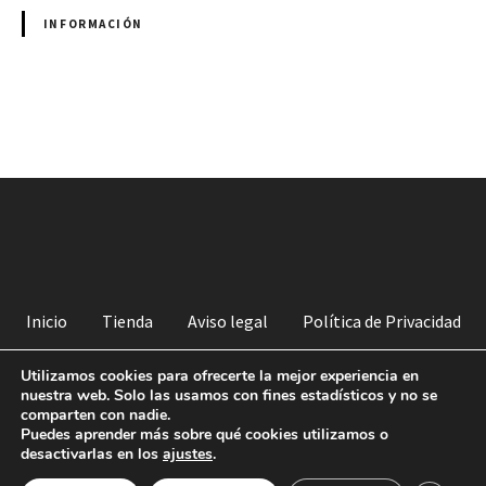
INFORMACIÓN
N
a
v
e
g
Inicio
Tienda
Aviso legal
Política de Privacidad
a
Política de venta
Derechos de imagen
Cookies
Utilizamos cookies para ofrecerte la mejor experiencia en
nuestra web. Solo las usamos con fines estadísticos y no se
c
comparten con nadie.
COPYRIGHT© 2022 SPIRAL PADEL | TODOS LOS DERECHOS
RESERVADOS | DISEÑO DE
GUIA33 SL
|
Puedes aprender más sobre qué cookies utilizamos o
i
desactivarlas en los
ajustes
.