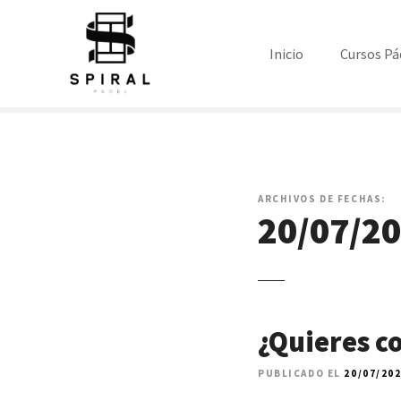
S
a
l
Inicio
Cursos Pá
t
a
r
a
l
c
ARCHIVOS DE FECHAS:
o
20/07/2
n
t
e
n
i
d
¿Quieres c
o
PUBLICADO EL
20/07/20