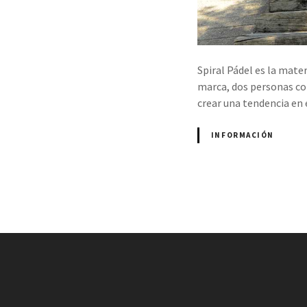
Spiral Pádel es la mate
marca, dos personas co
crear una tendencia en 
INFORMACIÓN
N
a
v
e