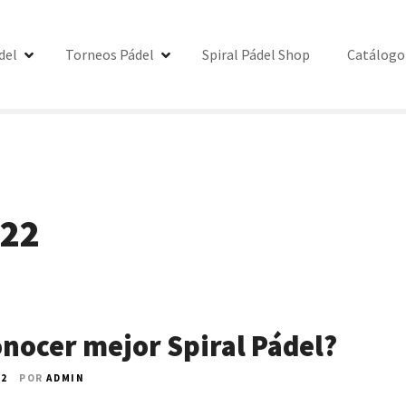
del
Torneos Pádel
Spiral Pádel Shop
Catálogo
022
onocer mejor Spiral Pádel?
22
POR
ADMIN