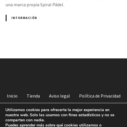
una marca propia Spiral Pádel.
INFORMACIÓN
N
a
v
e
g
Inicio
Tienda
Aviso legal
Política de Privacidad
a
Política de venta
Derechos de imagen
Cookies
Utilizamos cookies para ofrecerte la mejor experiencia en
nuestra web. Solo las usamos con fines estadísticos y no se
c
comparten con nadie.
COPYRIGHT© 2022 SPIRAL PADEL | TODOS LOS DERECHOS
RESERVADOS | DISEÑO DE
GUIA33 SL
|
Puedes aprender más sobre qué cookies utilizamos o