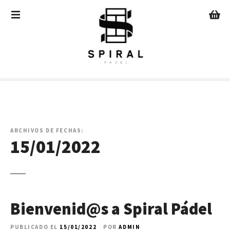
S
a
l
t
a
r
a
l
c
o
n
ARCHIVOS DE FECHAS:
15/01/2022
t
e
n
i
d
o
Bienvenid@s a Spiral Pádel
PUBLICADO EL
15/01/2022
POR
ADMIN