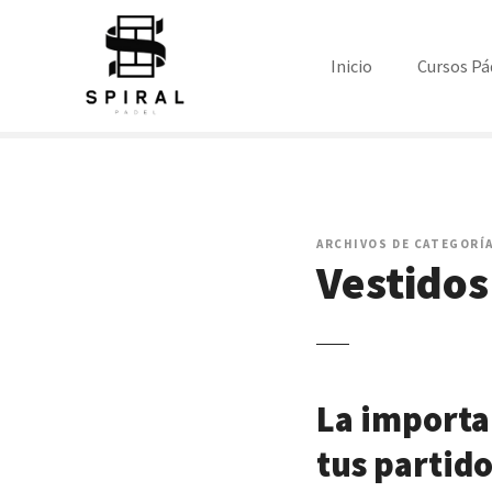
S
a
l
Inicio
Cursos Pá
t
a
r
a
l
c
ARCHIVOS DE CATEGORÍA
o
Vestidos
n
t
e
n
i
d
La importan
o
tus partido