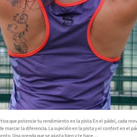
iva que potencie tu rendimiento en la pista En el pádel, cada mo
e marcar la diferencia. La sujeción en la pista y el confort en el p
ento. Una prenda que se ajusta bien y te hace…