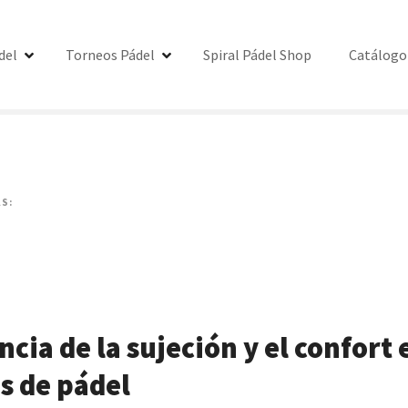
del
Torneos Pádel
Spiral Pádel Shop
Catálogo
S:
cia de la sujeción y el confort 
s de pádel