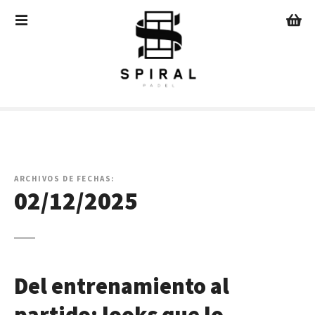
S
a
l
t
a
r
a
l
c
o
n
ARCHIVOS DE FECHAS:
02/12/2025
t
e
n
i
d
o
Del entrenamiento al