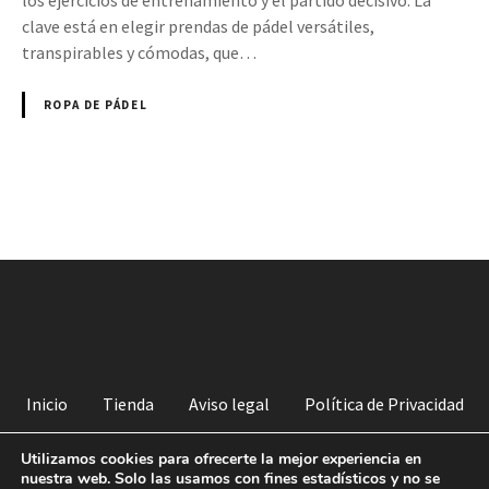
los ejercicios de entrenamiento y el partido decisivo. La
clave está en elegir prendas de pádel versátiles,
transpirables y cómodas, que…
ROPA DE PÁDEL
N
a
v
e
g
Inicio
Tienda
Aviso legal
Política de Privacidad
a
Política de venta
Derechos de imagen
Cookies
Utilizamos cookies para ofrecerte la mejor experiencia en
nuestra web. Solo las usamos con fines estadísticos y no se