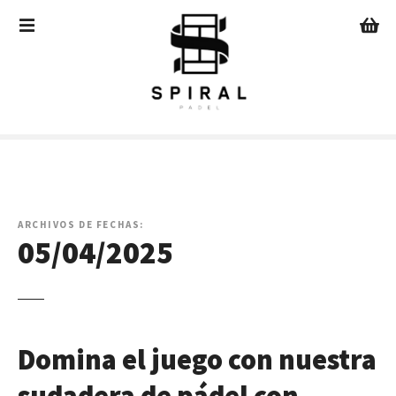
S
a
l
t
a
r
a
l
c
o
n
ARCHIVOS DE FECHAS:
05/04/2025
t
e
n
i
d
o
Domina el juego con nuestra