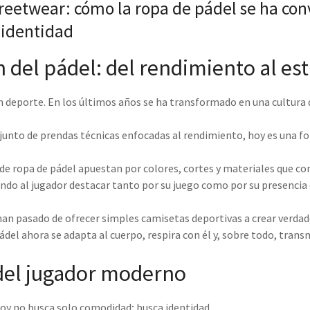
streetwear: cómo la ropa de pádel se ha co
 identidad
 del pádel: del rendimiento al est
un deporte. En los últimos años se ha transformado en una cultura
njunto de prendas técnicas enfocadas al rendimiento, hoy es una 
de ropa de pádel apuestan por colores, cortes y materiales que c
ndo al jugador destacar tanto por su juego como por su presencia e
han pasado de ofrecer simples camisetas deportivas a crear verda
pádel ahora se adapta al cuerpo, respira con él y, sobre todo, trans
 del jugador moderno
hoy no busca solo comodidad; busca identidad.