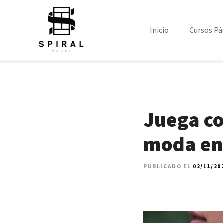
S
a
l
Inicio
Cursos Pá
t
a
r
a
l
c
Juega con
o
n
moda en 
t
e
n
PUBLICADO EL
02/11/20
i
d
o