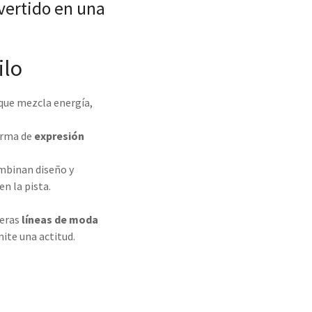
nvertido en una
ilo
 que mezcla energía,
forma de
expresión
ombinan diseño y
n la pista.
deras
líneas de moda
mite una actitud.