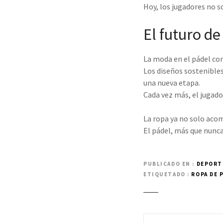
Hoy, los jugadores no s
El futuro de
La moda en el pádel co
Los diseños sostenibles
una nueva etapa.
Cada vez más, el jugado
La ropa ya no solo acom
El pádel, más que nunca,
PUBLICADO EN
DEPORT
ETIQUETADO
ROPA DE 
N