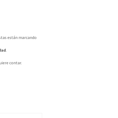
tistas están marcando
dad
.
uiere contar.