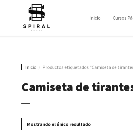
S
a
l
Inicio
Cursos Pá
t
a
r
a
l
c
Inicio
Productos etiquetados “Camiseta de tirante
o
n
t
Camiseta de tirante
e
n
i
d
o
Mostrando el único resultado