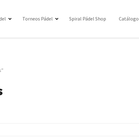
del
Torneos Pádel
Spiral Pádel Shop
Catálogo
s”
s