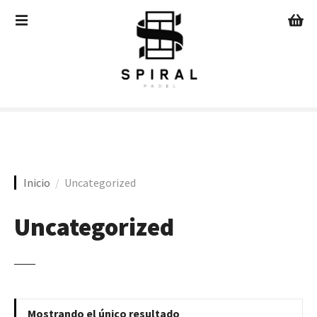
S
a
l
t
a
r
a
l
c
o
n
Inicio
Uncategorized
t
e
Uncategorized
n
i
d
o
Mostrando el único resultado