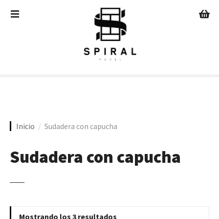
S
a
l
t
a
r
a
l
c
o
n
Inicio
Sudadera con capucha
t
e
Sudadera con capucha
n
i
d
o
Mostrando los 3 resultados