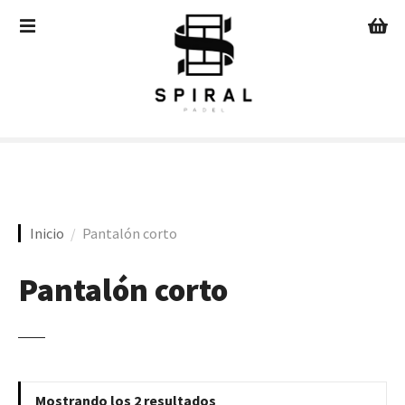
S
a
l
t
a
r
a
l
c
o
n
Inicio
Pantalón corto
t
e
Pantalón corto
n
i
d
o
Mostrando los 2 resultados