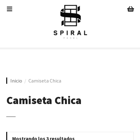
S
a
l
t
a
r
a
l
c
o
n
Inicio
Camiseta Chica
t
e
Camiseta Chica
n
i
d
o
Mostrando los 3 resultados