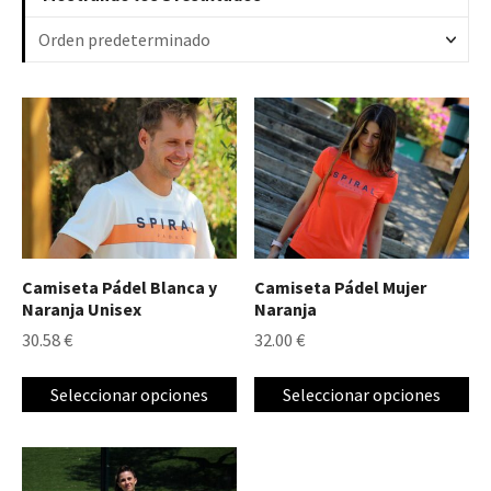
E
E
s
s
t
t
e
e
p
p
r
r
o
o
Camiseta Pádel Blanca y
Camiseta Pádel Mujer
d
d
Naranja Unisex
Naranja
u
u
30.58
€
32.00
€
c
c
t
t
Seleccionar opciones
Seleccionar opciones
o
o
t
t
i
i
E
e
e
s